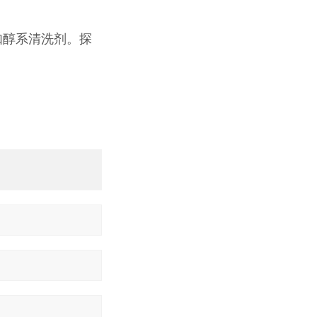
如
醇系清洗剂。探