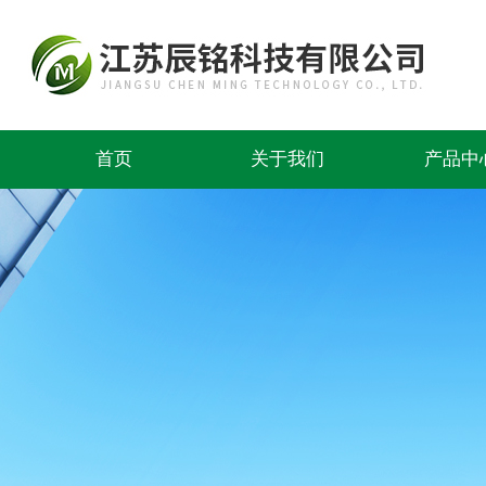
首页
关于我们
产品中