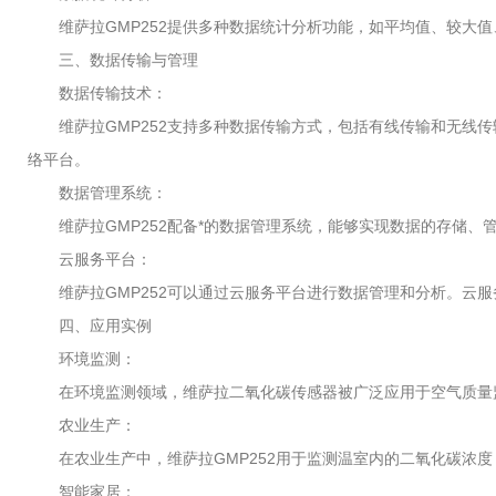
维萨拉GMP252提供多种数据统计分析功能，如平均值、较大值
三、数据传输与管理
数据传输技术：
维萨拉GMP252支持多种数据传输方式，包括有线传输和无线传输。有
络平台。
数据管理系统：
维萨拉GMP252配备*的数据管理系统，能够实现数据的存储、
云服务平台：
维萨拉GMP252可以通过云服务平台进行数据管理和分析。云服
四、应用实例
环境监测：
在环境监测领域，维萨拉二氧化碳传感器被广泛应用于空气质量监
农业生产：
在农业生产中，维萨拉GMP252用于监测温室内的二氧化碳浓度
智能家居：