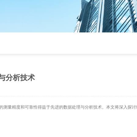
理与分析技术
的测量精度和可靠性得益于先进的数据处理与分析技术。本文将深入探讨