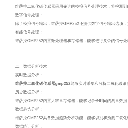
维萨拉二氧化碳传感器采用先进的模拟信号处理技术，将检测到的二
数字信号处理：
除了模拟信号输出，维萨拉GMP252还提供数字信号输出选项，如
智能信号处理：
维萨拉GMP252内置微处理器和存储器，能够进行复杂的信号处
二、数据分析技术
实时数据分析：
维萨拉二氧化碳传感器gmp252
能够实时采集和分析二氧化碳浓
历史数据分析：
维萨拉GMP252内置大容量存储器，能够记录长时间的测量数据
数据趋势分析：
维萨拉GMP252具备数据趋势分析功能，能够识别和预测二氧化
数据统计分析：