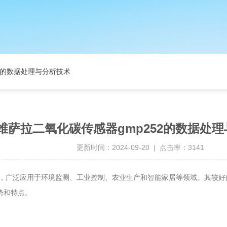
2的数据处理与分析技术
维萨拉二氧化碳传感器gmp252的数据处
更新时间：2024-09-20 | 点击率：3141
，广泛应用于环境监测、工业控制、农业生产和智能家居等领域。其较好
势和特点。