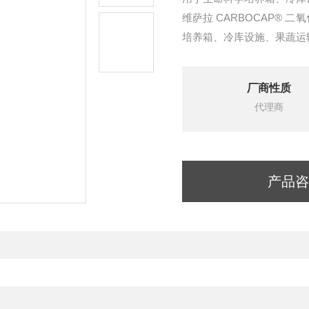
维萨拉 CARBOCAP® 
培养箱、冷库设施、果蔬运
别的 CO2。工作温度范围为 -4
厂商性质
代理商
产品咨