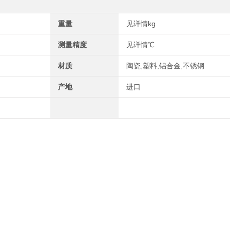
重量
见详情kg
测量精度
见详情℃
材质
陶瓷,塑料,铝合金,不锈钢
产地
进口