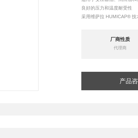
良好的压力和温度耐受性
采用维萨拉 HUMICAP® 技
可溯源的校准（包含维萨拉
与维萨拉 Indigo80 手持式显
厂商性质
代理商
产品咨