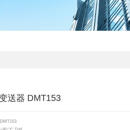
送器 DMT153
MT153
°C Td/f