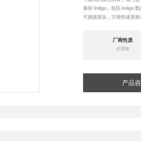
兼容 Indigo，包括 Indig
可插拔探头，方便快速更换
提供支持 Modbus RTU 的 
电压 (V) 和电流 (mA) 模拟
厂商性质
工作气压可达 50 巴
代理商
ISO G 1/2“、NPT 1/2“、U
产品咨