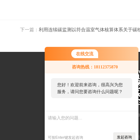
下一篇：
利用连续碳监测以符合温室气体核算体系关于碳
在线交流
咨询热线：18112375870
您好！欢迎前来咨询，很高兴为您
服务，请问您要咨询什么问题呢？
扫一扫联系我们
网
Sitemap.xml
仪
发起咨询
可按Enter键发起咨询