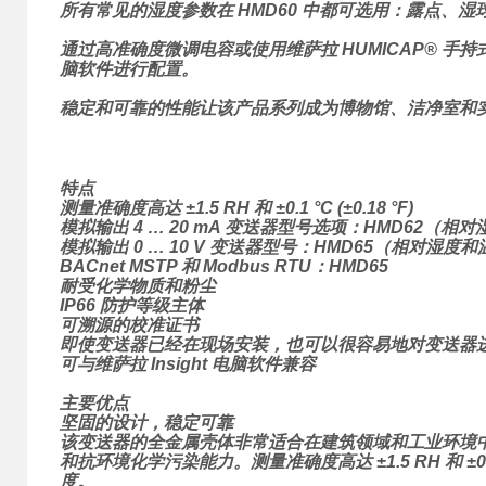
所有常见的湿度参数在 HMD60 中都可选用：露点、湿
通过高准确度微调电容或使用维萨拉 HUMICAP® 手持式
脑软件进行配置。
稳定和可靠的性能让该产品系列成为博物馆、洁净室和
特点
测量准确度高达 ±1.5 RH 和 ±0.1 °C (±0.18 °F)
模拟输出 4 … 20 mA 变送器型号选项：HMD62（相
模拟输出 0 … 10 V 变送器型号：HMD65（相对湿度
BACnet MSTP 和 Modbus RTU：HMD65
耐受化学物质和粉尘
IP66 防护等级主体
可溯源的校准证书
即使变送器已经在现场安装，也可以很容易地对变送器
可与维萨拉 Insight 电脑软件兼容
主要优点
坚固的设计，稳定可靠
该变送器的全金属壳体非常适合在建筑领域和工业环境中使用
和抗环境化学污染能力。测量准确度高达 ±1.5 RH 和 ±
度。