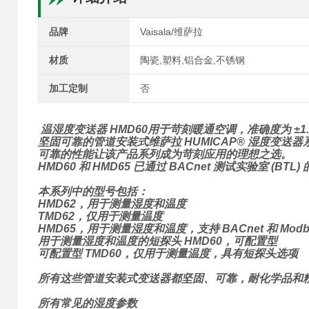
品牌
Vaisala/维萨拉
材质
陶瓷,塑料,铝合金,不锈钢
加工定制
否
温湿度变送器
HMD60用于苛刻暖通空调，准确度为 ±1
坚固可靠的管道安装式维萨拉 HUMICAP® 湿度变送
可靠的性能让该产品系列成为苛刻应用的理想之选。
HMD60 和 HMD65 已通过 BACnet 测试实验室 (BTL
本系列中的型号包括：
HMD62，用于测量湿度和温度
TMD62，仅用于测量温度
HMD65，用于测量湿度和温度，支持 BACnet 和 Modb
用于测量湿度和温度的短探头 HMD60，可配置型
可配置型 TMD60，仅用于测量温度，具有短探头选项
所有这些管道安装式变送器都坚固、可靠，耐化学品和粉尘
所有常见的湿度参数