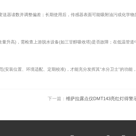
比变送器读数并调整偏差；长期使用后，传感器表面可能吸附油污或化学物质
含量升高)，需检查上游脱水设备(如三甘醇吸收塔)是否故障；在低温管道
安装位置、环境适配、定期校准)，才能充分发挥其“水分卫士”的功能
下一篇：
维萨拉露点仪DMT143亮红灯得警