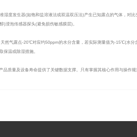
用标准湿度发生器(如饱和盐溶液法或双温双压法)产生已知露点的气体，对
丙醇)浸泡传感器探头(避免损伤敏感膜层)。
露点-20℃对应约50ppm的水分含量，若实际测量值为-15℃(水分
采取保温或除湿措施。
质量及设备寿命提供了关键数据支撑。只有掌握其核心作用与操作规范(