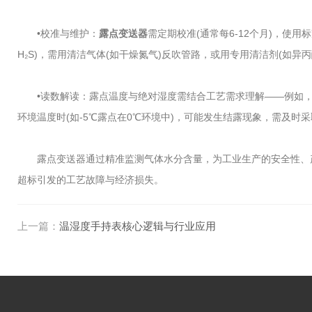
•校准与维护：
露点变送器
需定期校准(通常每6-12个月)，使
H₂S)，需用清洁气体(如干燥氮气)反吹管路，或用专用清洁剂(如异
•读数解读：露点温度与绝对湿度需结合工艺需求理解——例如，天然气
环境温度时(如-5℃露点在0℃环境中)，可能发生结露现象，需及时
露点变送器通过精准监测气体水分含量，为工业生产的安全性、产品
超标引发的工艺故障与经济损失。
上一篇：
温湿度手持表核心逻辑与行业应用