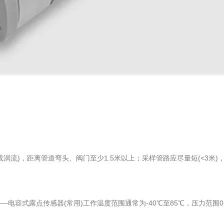
流)，距离管道弯头、阀门至少1.5米以上；采样管路应尽量短(<3米)
式露点传感器(常用)工作温度范围通常为-40℃至85℃，压力范围0-1