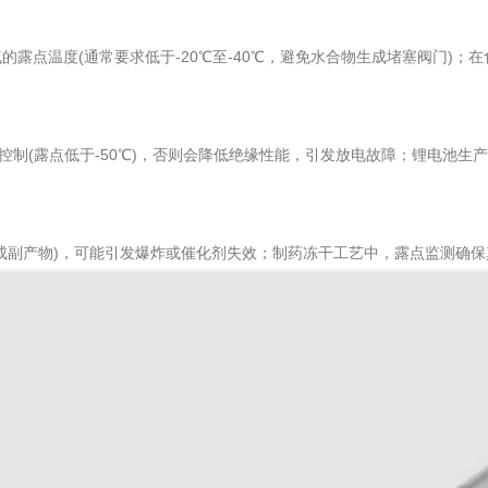
温度(通常要求低于-20℃至-40℃，避免水合物生成堵塞阀门)；在食
制(露点低于-50℃)，否则会降低绝缘性能，引发放电故障；锂电池生
产物)，可能引发爆炸或催化剂失效；制药冻干工艺中，露点监测确保真空